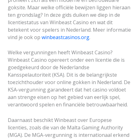
goksite. Maar welke officiële bewijzen liggen hieraan
ten grondslag? In deze gids duiken we diep in de
licentiestatus van Winbeast Casino en wat dit
betekent voor spelers in Nederland. Meer informatie
vind je ook op
winbeastcasinos.org
.
Welke vergunningen heeft Winbeast Casino?
Winbeast Casino opereert onder een licentie die is
goedgekeurd door de Nederlandse
Kansspelautoriteit (KSA). Dit is de belangrijkste
toezichthouder voor online gokken in Nederland. De
KSA-vergunning garandeert dat het casino voldoet
aan strenge eisen op het gebied van eerlijk spel,
verantwoord spelen en financiële betrouwbaarheid.
Daarnaast beschikt Winbeast over Europese
licenties, zoals die van de Malta Gaming Authority
(MGA). De MGA-vergunning is internationaal erkend