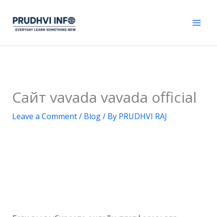
Skip
to
content
Сайт vavada vavada official
Leave a Comment
/
Blog
/ By
PRUDHVI RAJ