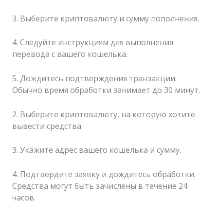
3. Выберите криптовалюту и сумму пополнения.
4. Следуйте инструкциям для выполнения
перевода с вашего кошелька.
5. Дождитесь подтверждения транзакции.
Обычно время обработки занимает до 30 минут.
2. Выберите криптовалюту, на которую хотите
вывести средства.
3. Укажите адрес вашего кошелька и сумму.
4. Подтвердите заявку и дождитесь обработки.
Средства могут быть зачислены в течение 24
часов.