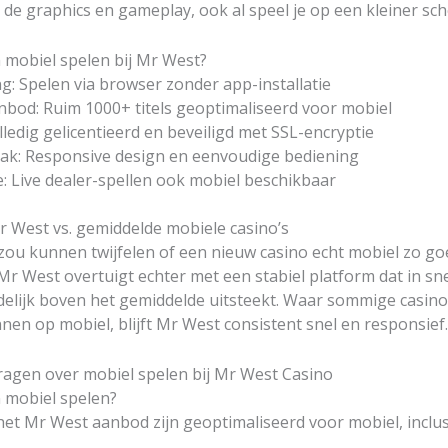
e graphics en gameplay, ook al speel je op een kleiner sc
 mobiel spelen bij Mr West?
g: Spelen via browser zonder app-installatie
nbod: Ruim 1000+ titels geoptimaliseerd voor mobiel
olledig gelicentieerd en beveiligd met SSL-encryptie
k: Responsive design en eenvoudige bediening
ie: Live dealer-spellen ook mobiel beschikbaar
Mr West vs. gemiddelde mobiele casino’s
zou kunnen twijfelen of een nieuw casino echt mobiel zo goe
r West overtuigt echter met een stabiel platform dat in sn
lijk boven het gemiddelde uitsteekt. Waar sommige casino’
nen op mobiel, blijft Mr West consistent snel en responsief.
ragen over mobiel spelen bij Mr West Casino
en mobiel spelen?
het Mr West aanbod zijn geoptimaliseerd voor mobiel, inclusie