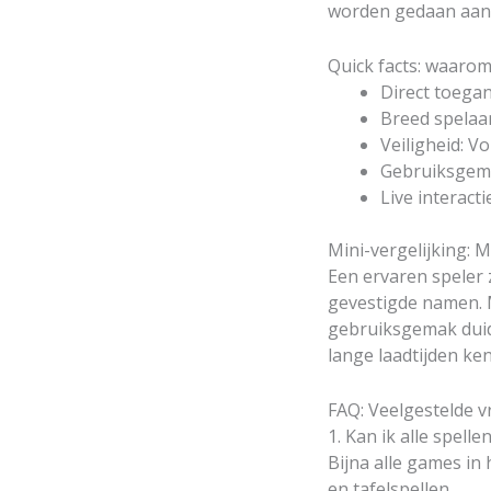
worden gedaan aan d
Quick facts: waarom
Direct toegan
Breed spelaa
Veiligheid: V
Gebruiksgema
Live interact
Mini-vergelijking: 
Een ervaren speler 
gevestigde namen. M
gebruiksgemak duide
lange laadtijden ken
FAQ: Veelgestelde v
1. Kan ik alle spell
Bijna alle games in 
en tafelspellen.