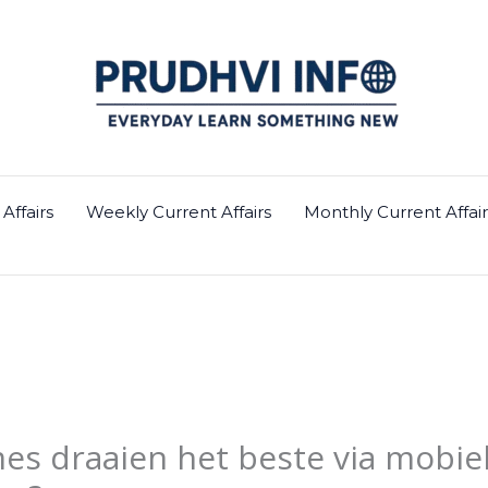
Affairs
Weekly Current Affairs
Monthly Current Affair
s draaien het beste via mobiel