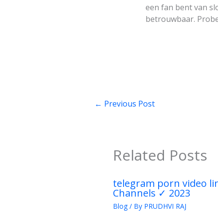
een fan bent van slo
betrouwbaar. Probe
←
Previous Post
Related Posts
telegram porn video li
Channels ✓ 2023
Blog
/ By
PRUDHVI RAJ