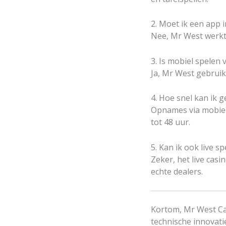
2. Moet ik een app 
Nee, Mr West werkt v
3. Is mobiel spelen 
Ja, Mr West gebruikt
4. Hoe snel kan ik 
Opnames via mobiel 
tot 48 uur.
5. Kan ik ook live s
Zeker, het live cas
echte dealers.
Kortom, Mr West Cas
technische innovati