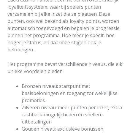
loyaliteitssysteem, waarbij spelers punten
verzamelen bij elke inzet die ze plaatsen. Deze
punten, ook wel bekend als loyalty points, worden
automatisch toegevoegd en bepalen je progressie
binnen het programma. Hoe meer je speelt, hoe
hoger je status, en daarmee stijgen ook je
beloningen.
Het programma bevat verschillende niveaus, die elk
unieke voordelen bieden:
Bronzen niveau: startpunt met
basisbeloningen en toegang tot wekelijkse
promoties.
Zilveren niveau: meer punten per inzet, extra
cashback-mogelijkheden én snellere
uitbetalingen.
Gouden niveau: exclusieve bonussen,