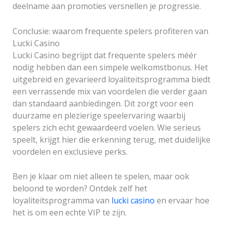
deelname aan promoties versnellen je progressie.
Conclusie: waarom frequente spelers profiteren van
Lucki Casino
Lucki Casino begrijpt dat frequente spelers méér
nodig hebben dan een simpele welkomstbonus. Het
uitgebreid en gevarieerd loyaliteitsprogramma biedt
een verrassende mix van voordelen die verder gaan
dan standaard aanbiedingen. Dit zorgt voor een
duurzame en plezierige speelervaring waarbij
spelers zich echt gewaardeerd voelen. Wie serieus
speelt, krijgt hier die erkenning terug, met duidelijke
voordelen en exclusieve perks.
Ben je klaar om niet alleen te spelen, maar ook
beloond te worden? Ontdek zelf het
loyaliteitsprogramma van
lucki casino
en ervaar hoe
het is om een echte VIP te zijn.