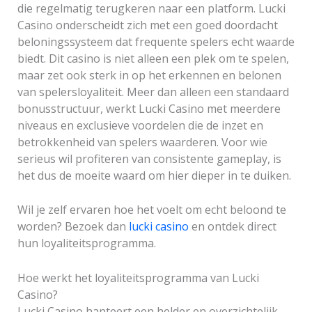
die regelmatig terugkeren naar een platform. Lucki
Casino onderscheidt zich met een goed doordacht
beloningssysteem dat frequente spelers echt waarde
biedt. Dit casino is niet alleen een plek om te spelen,
maar zet ook sterk in op het erkennen en belonen
van spelersloyaliteit. Meer dan alleen een standaard
bonusstructuur, werkt Lucki Casino met meerdere
niveaus en exclusieve voordelen die de inzet en
betrokkenheid van spelers waarderen. Voor wie
serieus wil profiteren van consistente gameplay, is
het dus de moeite waard om hier dieper in te duiken.
Wil je zelf ervaren hoe het voelt om echt beloond te
worden? Bezoek dan
lucki casino
en ontdek direct
hun loyaliteitsprogramma.
Hoe werkt het loyaliteitsprogramma van Lucki
Casino?
Lucki Casino hanteert een helder en overzichtelijk