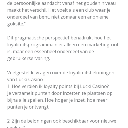
de persoonlijke aandacht vanaf het gouden niveau
maakt het verschil. Het voelt als een club waar je
onderdeel van bent, niet zomaar een anonieme
goksite.”
Dit pragmatische perspectief benadrukt hoe het
loyaliteitsprogramma niet alleen een marketingtool
is, maar een essentieel onderdeel van de
gebruikerservaring.
Veelgestelde vragen over de loyaliteitsbeloningen
van Lucki Casino
1. Hoe verdien ik loyalty points bij Lucki Casino?
Je verzamelt punten door inzetten te plaatsen op
bijna alle spellen. Hoe hoger je inzet, hoe meer
punten je ontvangt.
2. Zijn de beloningen ook beschikbaar voor nieuwe
spelers?