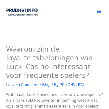
Skip
to
content
Waarom zijn de
loyaliteitsbeloningen van
Lucki Casino interessant
voor frequente spelers?
Leave a Comment
/
Blog
/ By
PRUDHVI RAJ
Wat maakt Lucki Casino anders voor trouwe spelers?
Als ervaren SEO-copywriter in iGaming weet ik dat
loyaliteitsprogramma’s essentieel zijn voor spelers