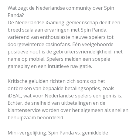
Wat zegt de Nederlandse community over Spin
Panda?
De Nederlandse iGaming-gemeenschap deelt een
breed scala aan ervaringen met Spin Panda,
variërend van enthousiaste nieuwe spelers tot
doorgewinterde casinofans. Eén veelgehoorde
positieve noot is de gebruikersvriendelijkheid, met
name op mobiel. Spelers melden een soepele
gameplay en een intuïtieve navigatie.
Kritische geluiden richten zich soms op het
ontbreken van bepaalde betalingsopties, zoals
iDEAL, wat voor Nederlandse spelers een gemis is.
Echter, de snelheid van uitbetalingen en de
klantenservice worden over het algemeen als snel en
behulpzaam beoordeeld.
Mini-vergelijking: Spin Panda vs. gemiddelde