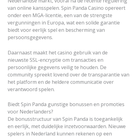
Nederlandse markt, vooral na de recente regulering
van online kansspelen. Spin Panda Casino opereert
onder een MGA-licentie, een van de strengste
vergunningen in Europa, wat een solide garantie
biedt voor eerlijk spel en bescherming van
persoonsgegevens.
Daarnaast maakt het casino gebruik van de
nieuwste SSL-encryptie om transacties en
persoonlijke gegevens veilig te houden. De
community spreekt lovend over de transparantie van
het platform en de heldere communicatie over
verantwoord spelen.
Biedt Spin Panda gunstige bonussen en promoties
voor Nederlanders?
De bonusstructuur van Spin Panda is toegankelijk
en eerlijk, met duidelijke inzetvoorwaarden. Nieuwe
spelers in Nederland kunnen rekenen op een