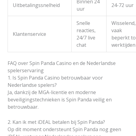
Binnen 24
Uitbetalingssnelheid
24-72 uur
uur
Snelle
Wisselend,
reacties,
vaak
Klantenservice
24/7 live
beperkt to
chat
werktijden
FAQ over Spin Panda Casino en de Nederlandse
spelerservaring
1. Is Spin Panda Casino betrouwbaar voor
Nederlandse spelers?
Ja, dankzij de MGA-licentie en moderne
beveiligingstechnieken is Spin Panda veilig en
betrouwbaar.
2. Kan ik met iDEAL betalen bij Spin Panda?
Op dit moment ondersteunt Spin Panda nog geen