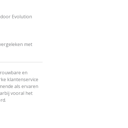
d door Evolution
 vergeleken met
trouwbare en
rke klantenservice
nende als ervaren
rbij vooral het
rd.