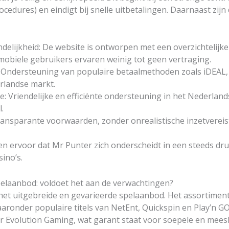
ocedures) en eindigt bij snelle uitbetalingen. Daarnaast zij
delijkheid: De website is ontworpen met een overzichtelijke
mobiele gebruikers ervaren weinig tot geen vertraging.
 Ondersteuning van populaire betaalmethoden zoals iDEAL, 
rlandse markt.
e: Vriendelijke en efficiënte ondersteuning in het Nederland
.
ansparante voorwaarden, zonder onrealistische inzetvereis
en ervoor dat Mr Punter zich onderscheidt in een steeds d
ino’s.
pelaanbod: voldoet het aan de verwachtingen?
et uitgebreide en gevarieerde spelaanbod. Het assortiment
aronder populaire titels van NetEnt, Quickspin en Play’n GO.
 Evolution Gaming, wat garant staat voor soepele en meesl