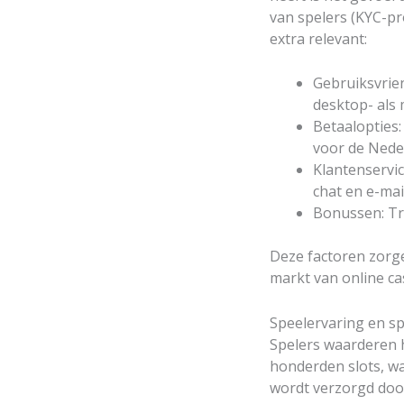
van spelers (KYC-pr
extra relevant:
Gebruiksvrien
desktop- als 
Betaalopties:
voor de Nede
Klantenservic
chat en e-mail
Bonussen: Tr
Deze factoren zorg
markt van online cas
Speelervaring en s
Spelers waarderen h
honderden slots, wa
wordt verzorgd door