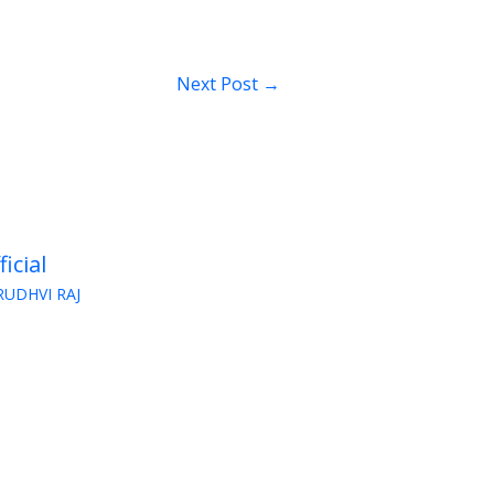
Next Post
→
icial
RUDHVI RAJ