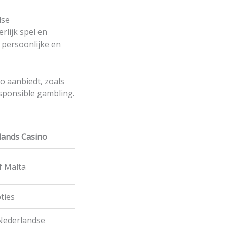
dse
lijk spel en
 persoonlijke en
o aanbiedt, zoals
esponsible gambling.
lands Casino
f Malta
ties
Nederlandse