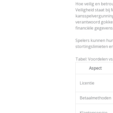
Hoe veilig en betro
Veiligheid staat bi
kansspelvergunning,
verantwoord gokken.
financiële gegevens
Spelers kunnen hun 
stortingslimieten e
Tabel: Voordelen vs
Aspect
Licentie
Betaalmethoden
Klantenservice