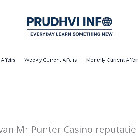
Affairs
Weekly Current Affairs
Monthly Current Affair
van Mr Punter Casino reputatie