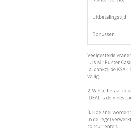
Uitbetalingstijd
Bonussen
Veelgestelde vrage
1. Is Mr Punter Ca
Ja, dankzij de KSA-
veilig.
2. Welke betaalopti
iDEAL is de meest p
3. Hoe snel worden 
In de regel verwerkt
concurrenten.