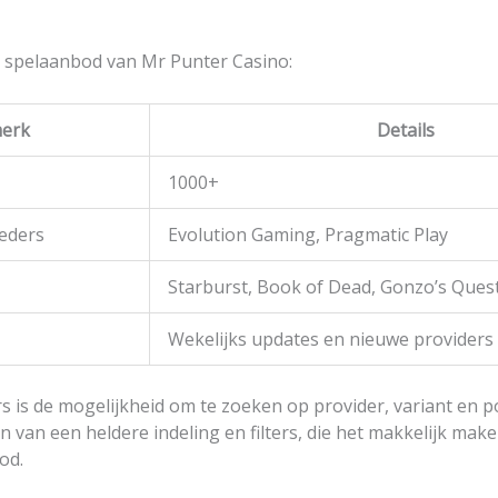
t spelaanbod van Mr Punter Casino:
erk
Details
1000+
ieders
Evolution Gaming, Pragmatic Play
Starburst, Book of Dead, Gonzo’s Ques
Wekelijks updates en nieuwe providers
 is de mogelijkheid om te zoeken op provider, variant en pop
n van een heldere indeling en filters, die het makkelijk ma
od.