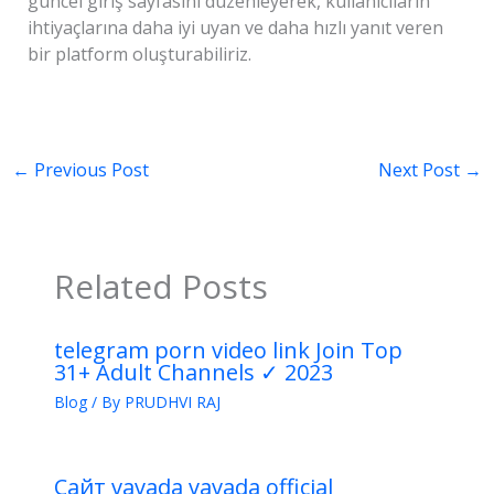
güncel giriş sayfasını düzenleyerek, kullanıcıların
ihtiyaçlarına daha iyi uyan ve daha hızlı yanıt veren
bir platform oluşturabiliriz.
←
Previous Post
Next Post
→
Related Posts
telegram porn video link Join Top
31+ Adult Channels ✓ 2023
Blog
/ By
PRUDHVI RAJ
Сайт vavada vavada official