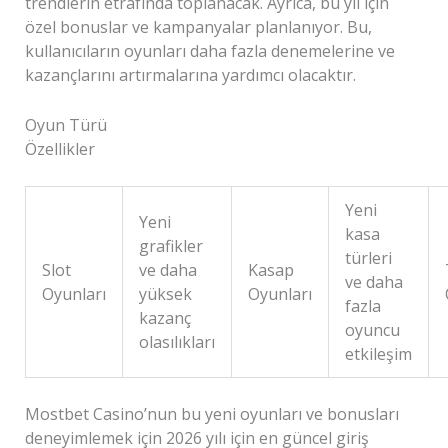
trendlerin etrafında toplanacak. Ayrıca, bu yıl için
özel bonuslar ve kampanyalar planlanıyor. Bu,
kullanıcıların oyunları daha fazla denemelerine ve
kazançlarını artırmalarına yardımcı olacaktır.
Oyun Türü
Özellikler
Yeni
Yeni
kasa
grafikler
türleri
Slot
ve daha
Kasap
ve daha
Oyunları
yüksek
Oyunları
fazla
kazanç
oyuncu
olasılıkları
etkileşim
Mostbet Casino’nun bu yeni oyunları ve bonusları
deneyimlemek için 2026 yılı için en güncel giriş