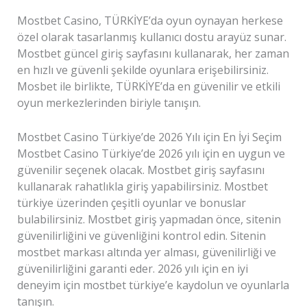
Mostbet Casino, TÜRKİYE’da oyun oynayan herkese
özel olarak tasarlanmış kullanıcı dostu arayüz sunar.
Mostbet güncel giriş sayfasını kullanarak, her zaman
en hızlı ve güvenli şekilde oyunlara erişebilirsiniz.
Mosbet ile birlikte, TÜRKİYE’da en güvenilir ve etkili
oyun merkezlerinden biriyle tanışın.
Mostbet Casino Türkiye’de 2026 Yılı için En İyi Seçim
Mostbet Casino Türkiye’de 2026 yılı için en uygun ve
güvenilir seçenek olacak. Mostbet giriş sayfasını
kullanarak rahatlıkla giriş yapabilirsiniz. Mostbet
türkiye üzerinden çeşitli oyunlar ve bonuslar
bulabilirsiniz. Mostbet giriş yapmadan önce, sitenin
güvenilirliğini ve güvenliğini kontrol edin. Sitenin
mostbet markası altında yer alması, güvenilirliği ve
güvenilirliğini garanti eder. 2026 yılı için en iyi
deneyim için mostbet türkiye’e kaydolun ve oyunlarla
tanışın.