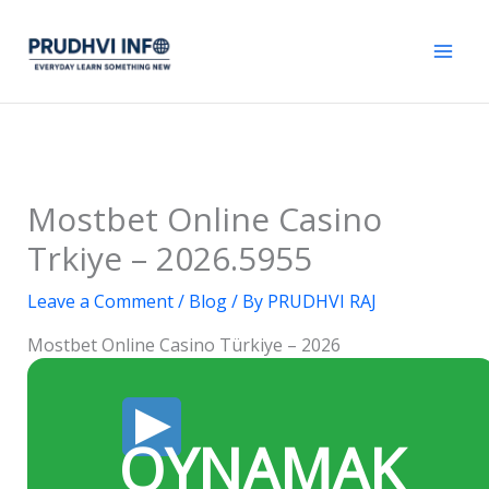
Skip
to
content
Mostbet Online Casino
Trkiye – 2026.5955
Leave a Comment
/
Blog
/ By
PRUDHVI RAJ
Mostbet Online Casino Türkiye – 2026
OYNAMAK