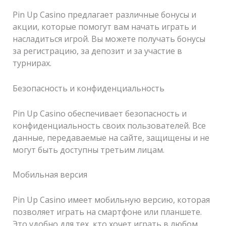
Pin Up Casino предлагает различные бонусы и
акции, которые помогут вам начать играть и
насладиться игрой. Вы можете получать бонусы
за регистрацию, за депозит и за участие в
турнирах.
Безопасность и конфиденциальность
Pin Up Casino обеспечивает безопасность и
конфиденциальность своих пользователей. Все
данные, передаваемые на сайте, защищены и не
могут быть доступны третьим лицам.
Мобильная версия
Pin Up Casino имеет мобильную версию, которая
позволяет играть на смартфоне или планшете.
Это удобно для тех, кто хочет играть в любом