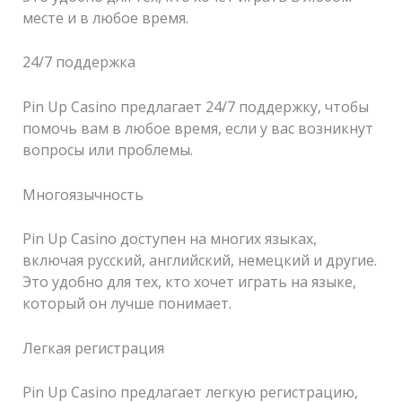
месте и в любое время.
24/7 поддержка
Pin Up Casino предлагает 24/7 поддержку, чтобы
помочь вам в любое время, если у вас возникнут
вопросы или проблемы.
Многоязычность
Pin Up Casino доступен на многих языках,
включая русский, английский, немецкий и другие.
Это удобно для тех, кто хочет играть на языке,
который он лучше понимает.
Легкая регистрация
Pin Up Casino предлагает легкую регистрацию,