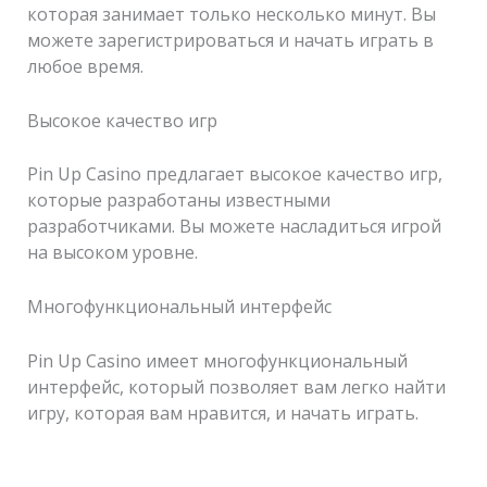
которая занимает только несколько минут. Вы
можете зарегистрироваться и начать играть в
любое время.
Высокое качество игр
Pin Up Casino предлагает высокое качество игр,
которые разработаны известными
разработчиками. Вы можете насладиться игрой
на высоком уровне.
Многофункциональный интерфейс
Pin Up Casino имеет многофункциональный
интерфейс, который позволяет вам легко найти
игру, которая вам нравится, и начать играть.