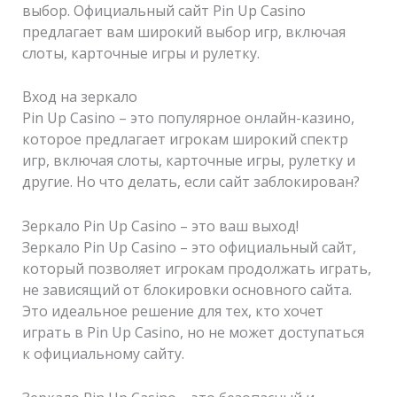
выбор. Официальный сайт Pin Up Casino
предлагает вам широкий выбор игр, включая
слоты, карточные игры и рулетку.
Вход на зеркало
Pin Up Casino – это популярное онлайн-казино,
которое предлагает игрокам широкий спектр
игр, включая слоты, карточные игры, рулетку и
другие. Но что делать, если сайт заблокирован?
Зеркало Pin Up Casino – это ваш выход!
Зеркало Pin Up Casino – это официальный сайт,
который позволяет игрокам продолжать играть,
не зависящий от блокировки основного сайта.
Это идеальное решение для тех, кто хочет
играть в Pin Up Casino, но не может доступаться
к официальному сайту.