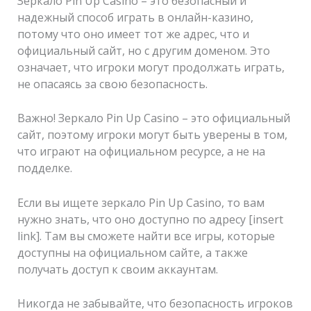
Зеркало Pin Up Casino – это безопасный и
надежный способ играть в онлайн-казино,
потому что оно имеет тот же адрес, что и
официальный сайт, но с другим доменом. Это
означает, что игроки могут продолжать играть,
не опасаясь за свою безопасность.
Важно! Зеркало Pin Up Casino – это официальный
сайт, поэтому игроки могут быть уверены в том,
что играют на официальном ресурсе, а не на
подделке.
Если вы ищете зеркало Pin Up Casino, то вам
нужно знать, что оно доступно по адресу [insert
link]. Там вы сможете найти все игры, которые
доступны на официальном сайте, а также
получать доступ к своим аккаунтам.
Никогда не забывайте, что безопасность игроков