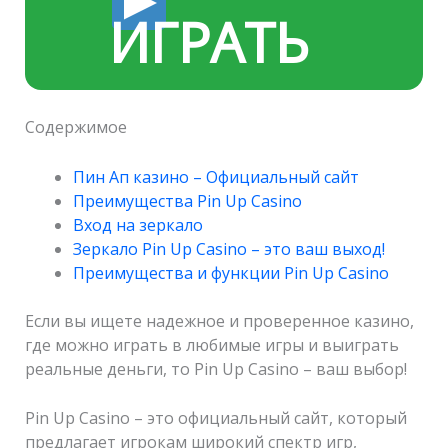
ИГРАТЬ
Содержимое
Пин Ап казино – Официальный сайт
Преимущества Pin Up Casino
Вход на зеркало
Зеркало Pin Up Casino – это ваш выход!
Преимущества и функции Pin Up Casino
Если вы ищете надежное и проверенное казино,
где можно играть в любимые игры и выиграть
реальные деньги, то Pin Up Casino – ваш выбор!
Pin Up Casino – это официальный сайт, который
предлагает игрокам широкий спектр игр,