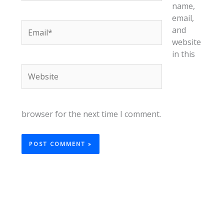
name,
email,
Email*
and
website
in this
Website
browser for the next time I comment.