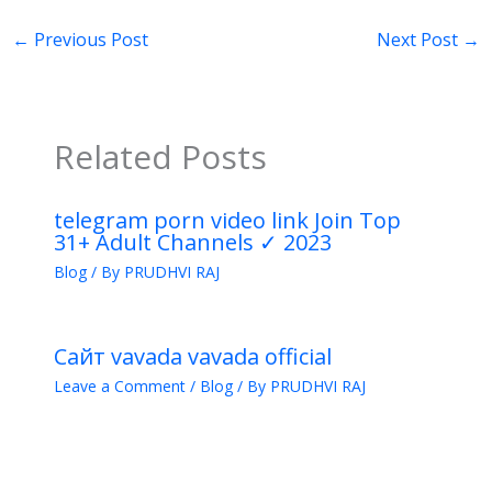
←
Previous Post
Next Post
→
Related Posts
telegram porn video link Join Top
31+ Adult Channels ✓ 2023
Blog
/ By
PRUDHVI RAJ
Сайт vavada vavada official
Leave a Comment
/
Blog
/ By
PRUDHVI RAJ