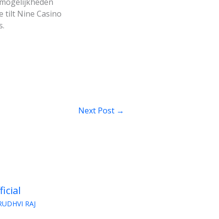
 mogelijkheden
 tilt Nine Casino
s.
Next Post
→
icial
RUDHVI RAJ