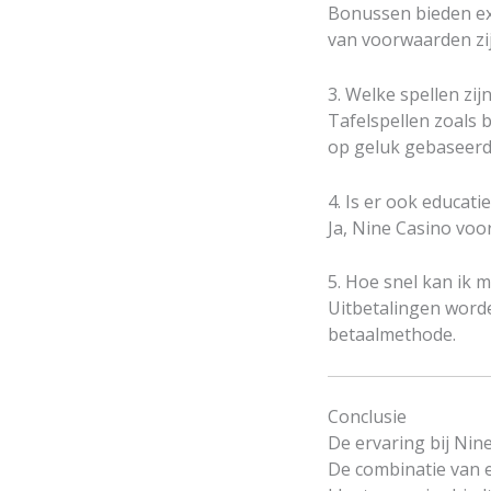
Bonussen bieden ext
van voorwaarden zij
3. Welke spellen zi
Tafelspellen zoals 
op geluk gebaseerde
4. Is er ook educat
Ja, Nine Casino voo
5. Hoe snel kan ik m
Uitbetalingen worde
betaalmethode.
Conclusie
De ervaring bij Nin
De combinatie van 