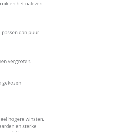
ruik en het naleven
te passen dan puur
nen vergroten.
de gekozen
ieel hogere winsten.
aarden en sterke