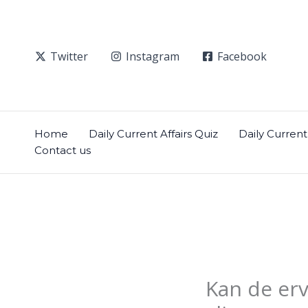
Skip
to
content
Twitter
Instagram
Facebook
Home
Daily Current Affairs Quiz
Daily Current 
Contact us
Kan de erv