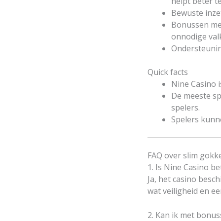
helpt beter t
Bewuste inzet
Bonussen met
onnodige valk
Ondersteuning
Quick facts
Nine Casino 
De meeste sp
spelers.
Spelers kunne
FAQ over slim gokke
1. Is Nine Casino b
Ja, het casino besc
wat veiligheid en ee
2. Kan ik met bonus