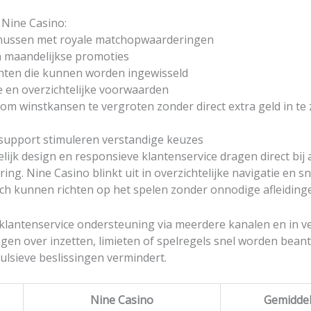
 Nine Casino:
ussen met royale matchopwaarderingen
n maandelijkse promoties
unten die kunnen worden ingewisseld
 en overzichtelijke voorwaarden
om winstkansen te vergroten zonder direct extra geld in te 
upport stimuleren verstandige keuzes
lijk design en responsieve klantenservice dragen direct bij 
ring. Nine Casino blinkt uit in overzichtelijke navigatie en sn
ch kunnen richten op het spelen zonder onnodige afleiding
klantenservice ondersteuning via meerdere kanalen en in ver
agen over inzetten, limieten of spelregels snel worden bean
lsieve beslissingen vermindert.
Nine Casino
Gemiddel