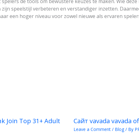
t spelers de tools om bewustere keuzes te maken. Wie deze
zijn speelstijl verbeteren en verstandiger inzetten. Daarmee
aar een hoger niveau voor zowel nieuwe als ervaren speler
nk Join Top 31+ Adult
Сайт vavada vavada off
Leave a Comment
/
Blog
/ By
P