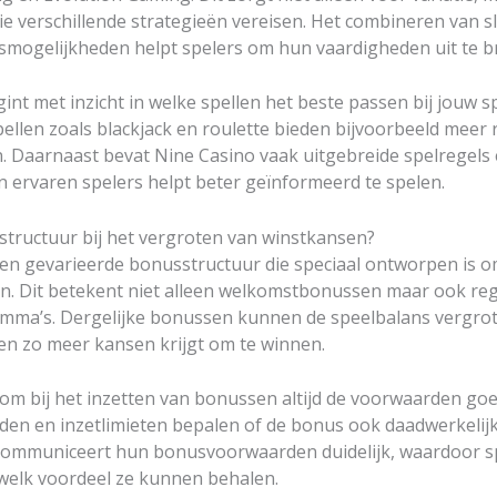
ie verschillende strategieën vereisen. Het combineren van sl
gsmogelijkheden helpt spelers om hun vaardigheden uit te b
nt met inzicht in welke spellen het beste passen bij jouw sp
spellen zoals blackjack en roulette bieden bijvoorbeeld meer 
 Daarnaast bevat Nine Casino vaak uitgebreide spelregels e
 ervaren spelers helpt beter geïnformeerd te spelen.
tructuur bij het vergroten van winstkansen?
en gevarieerde bonusstructuur die speciaal ontworpen is o
en. Dit betekent niet alleen welkomstbonussen maar ook re
ramma’s. Dergelijke bonussen kunnen de speelbalans vergrot
en zo meer kansen krijgt om te winnen.
l om bij het inzetten van bonussen altijd de voorwaarden goe
en en inzetlimieten bepalen of de bonus ook daadwerkelijk
 communiceert hun bonusvoorwaarden duidelijk, waardoor s
welk voordeel ze kunnen behalen.