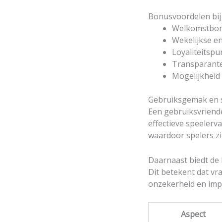
Bonusvoordelen bij
Welkomstbon
Wekelijkse e
Loyaliteitsp
Transparante
Mogelijkheid 
Gebruiksgemak en s
Een gebruiksvriende
effectieve speelerva
waardoor spelers zi
Daarnaast biedt de 
Dit betekent dat vr
onzekerheid en impu
Aspect