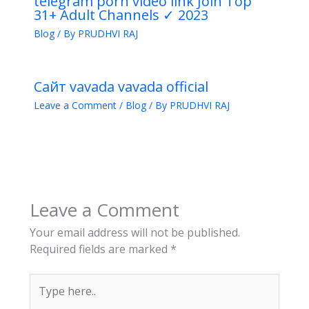
telegram porn video link Join Top
31+ Adult Channels ✓ 2023
Blog
/ By
PRUDHVI RAJ
Сайт vavada vavada official
Leave a Comment
/
Blog
/ By
PRUDHVI RAJ
Leave a Comment
Your email address will not be published.
Required fields are marked
*
Type
here..