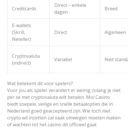
Direct – enkele
Creditcards
Breed
dagen
E-wallets
(Skrill,
Direct
Algemeen
Neteller)
Cryptovaluta
Variabel
Niet stand
(indirect)
Wat betekent dit voor spelers?
Voor jou als speler verandert er weinig zolang je niet
per se met cryptovaluta wilt betalen. Moi Casino
biedt soepele, veilige en snelle betaalopties die in
Nederland goed geaccepteerd zijn. Wie toch met
crypto wil inzetten zal vaak omwegen moeten maken
of wachten tot het casino dit officieel gaat