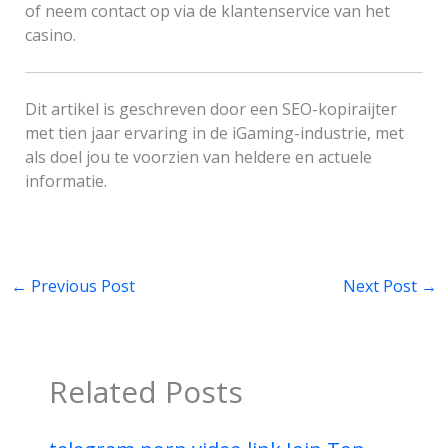
of neem contact op via de klantenservice van het
casino.
Dit artikel is geschreven door een SEO-kopiraijter
met tien jaar ervaring in de iGaming-industrie, met
als doel jou te voorzien van heldere en actuele
informatie.
←
Previous Post
Next Post
→
Related Posts