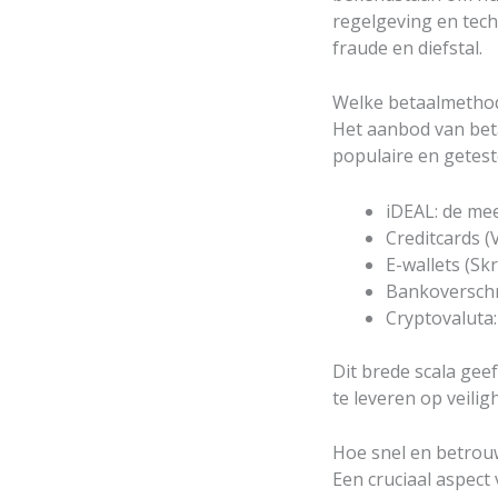
regelgeving en tech
fraude en diefstal.
Welke betaalmetho
Het aanbod van beta
populaire en getest
iDEAL: de me
Creditcards 
E-wallets (Skr
Bankoverschrij
Cryptovaluta:
Dit brede scala geef
te leveren op veiligh
Hoe snel en betrouw
Een cruciaal aspect