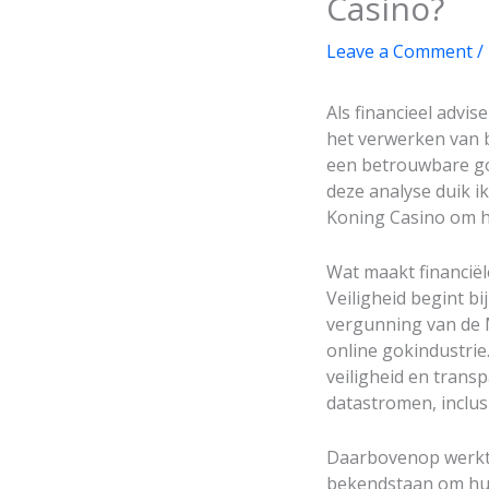
Casino?
Leave a Comment
/
Als financieel advis
het verwerken van be
een betrouwbare gok
deze analyse duik ik
Koning Casino om he
Wat maakt financiële
Veiligheid begint bi
vergunning van de 
online gokindustrie
veiligheid en trans
datastromen, inclus
Daarbovenop werkt
bekendstaan om hun