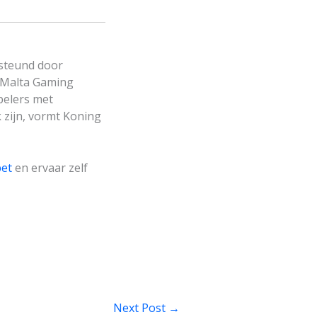
rsteund door
e Malta Gaming
pelers met
 zijn, vormt Koning
bet
en ervaar zelf
Next Post
→