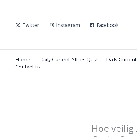
Skip
to
content
Twitter
Instagram
Facebook
Home
Daily Current Affairs Quiz
Daily Current 
Contact us
Hoe veilig 