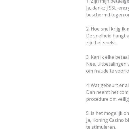
1. Zijn mijn betaalg
Ja, dankzij SSL-encr
beschermd tegen o
2. Hoe snel krijg ik 
De snelheid hangt a
zijn het snelst.
3. Kan ik elke beta
Nee, uitbetalingen
om fraude te voor
4. Wat gebeurt er a
Dan neemt het compl
procedure om veili
5. Is het mogelijk o
Ja, Koning Casino b
te stimuleren.