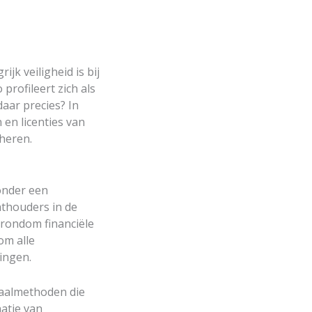
jk veiligheid is bij
profileert zich als
aar precies? In
 en licenties van
eheren.
 onder een
hthouders in de
 rondom financiële
om alle
ingen.
aalmethoden die
atie van