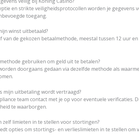
egevens veilig bij Koning Casino?
yptie en strikte veiligheidsprotocollen worden je gegevens v
nbevoegde toegang.
mijn winst uitbetaald?
f van de gekozen betaalmethode, meestal tussen 12 uur en 
almethode gebruiken om geld uit te betalen?
 worden doorgaans gedaan via dezelfde methode als waarmee
komen.
ls mijn uitbetaling wordt vertraagd?
iance team contact met je op voor eventuele verificaties. Di
gheid te waarborgen.
m zelf limieten in te stellen voor stortingen?
iedt opties om stortings- en verlieslimieten in te stellen o