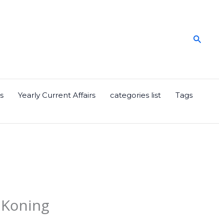
Searc
s
Yearly Current Affairs
categories list
Tags
j Koning