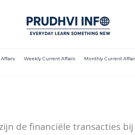
Affairs
Weekly Current Affairs
Monthly Current Affair
zijn de financiële transacties bi