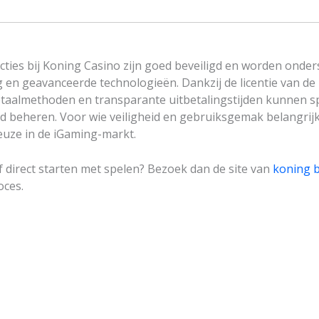
acties bij Koning Casino zijn goed beveiligd en worden onde
 en geavanceerde technologieën. Dankzij de licentie van d
betaalmethoden en transparante uitbetalingstijden kunnen s
 beheren. Voor wie veiligheid en gebruiksgemak belangrijk
euze in de iGaming-markt.
f direct starten met spelen? Bezoek dan de site van
koning 
oces.