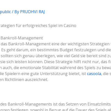
public
/ By
PRUDHVI RAJ
rategien für erfolgreiches Spiel im Casino
r Bankroll-Management
t das Bankroll-Management eine der wichtigsten Strategien 
g. Es geht darum, ein bestimmtes Budget festzulegen und dies
 sollten sich genau überlegen, wie viel Geld sie bereit sind z
sie sich leisten können. Diese Strategie hilft nicht nur, das f
 auch, die emotionale Stabilität während des Spiels zu bewa
die Spielern eine gute Unterstützung bietet, ist
casoola
, die
n Richtlinien auszeichnet.
 des Bankroll-Managements ist das Setzen von Einsatzlimits. 
renzen festlegen, sowohl in Bezug auf die Dauer des Spiels a