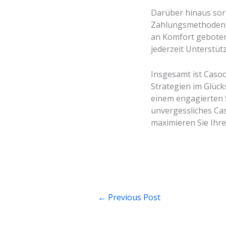
Darüber hinaus sorg
Zahlungsmethoden 
an Komfort geboten.
jederzeit Unterstütz
Insgesamt ist Casoo
Strategien im Glück
einem engagierten 
unvergessliches Cas
maximieren Sie Ihre
←
Previous Post