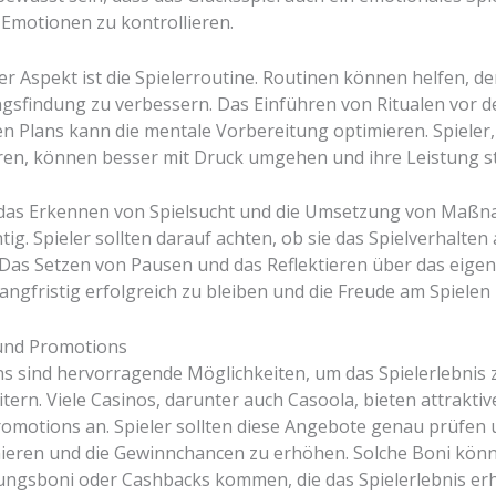
 Emotionen zu kontrollieren.
ger Aspekt ist die Spielerroutine. Routinen können helfen, d
gsfindung zu verbessern. Das Einführen von Ritualen vor d
en Plans kann die mentale Vorbereitung optimieren. Spieler, 
ren, können besser mit Druck umgehen und ihre Leistung st
 das Erkennen von Spielsucht und die Umsetzung von Maß
tig. Spieler sollten darauf achten, ob sie das Spielverhalten 
Das Setzen von Pausen und das Reflektieren über das eigen
 langfristig erfolgreich zu bleiben und die Freude am Spiele
und Promotions
s sind hervorragende Möglichkeiten, um das Spielerlebnis 
tern. Viele Casinos, darunter auch Casoola, bieten attrakt
omotions an. Spieler sollten diese Angebote genau prüfen 
eren und die Gewinnchancen zu erhöhen. Solche Boni könn
lungsboni oder Cashbacks kommen, die das Spielerlebnis erh