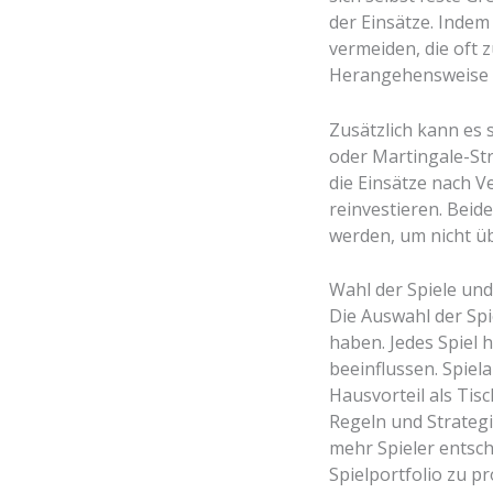
der Einsätze. Indem
vermeiden, die oft 
Herangehensweise an
Zusätzlich kann es 
oder Martingale-Str
die Einsätze nach V
reinvestieren. Beid
werden, um nicht üb
Wahl der Spiele und
Die Auswahl der Spi
haben. Jedes Spiel 
beeinflussen. Spiel
Hausvorteil als Tisc
Regeln und Strateg
mehr Spieler entsc
Spielportfolio zu pro