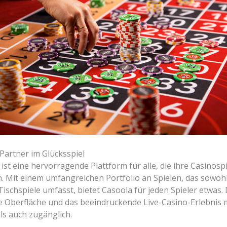
 Partner im Glücksspiel
ist eine hervorragende Plattform für alle, die ihre Casinos
. Mit einem umfangreichen Portfolio an Spielen, das sowoh
Tischspiele umfasst, bietet Casoola für jeden Spieler etwas. 
e Oberfläche und das beeindruckende Live-Casino-Erlebnis 
ls auch zugänglich.