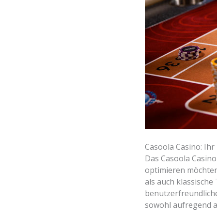
Casoola Casino: Ihr
Das Casoola Casino 
optimieren möchten
als auch klassische 
benutzerfreundlich
sowohl aufregend a