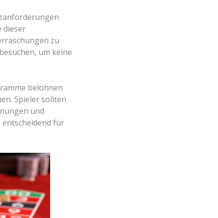
atzanforderungen
 dieser
erraschungen zu
s besuchen, um keine
ogramme belohnen
en. Spieler sollten
ohnungen und
n entscheidend für