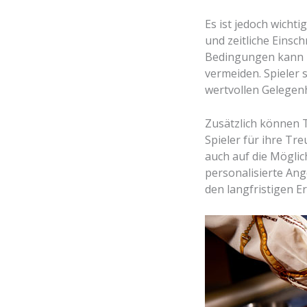
Es ist jedoch wicht
und zeitliche Einsc
Bedingungen kann h
vermeiden. Spieler 
wertvollen Gelegen
Zusätzlich können 
Spieler für ihre Tre
auch auf die Mögli
personalisierte Ang
den langfristigen Er