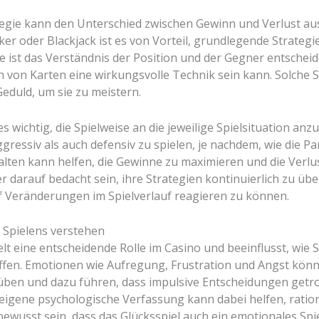
ategie kann den Unterschied zwischen Gewinn und Verlust a
ker oder Blackjack ist es von Vorteil, grundlegende Strategi
e ist das Verständnis der Position und der Gegner entsche
n von Karten eine wirkungsvolle Technik sein kann. Solche 
eduld, um sie zu meistern.
s wichtig, die Spielweise an die jeweilige Spielsituation an
ressiv als auch defensiv zu spielen, je nachdem, wie die Part
alten kann helfen, die Gewinne zu maximieren und die Verlu
er darauf bedacht sein, ihre Strategien kontinuierlich zu üb
 Veränderungen im Spielverlauf reagieren zu können.
 Spielens verstehen
lt eine entscheidende Rolle im Casino und beeinflusst, wie S
ffen. Emotionen wie Aufregung, Frustration und Angst kön
üben und dazu führen, dass impulsive Entscheidungen getro
 eigene psychologische Verfassung kann dabei helfen, ration
 bewusst sein, dass das Glücksspiel auch ein emotionales Spie