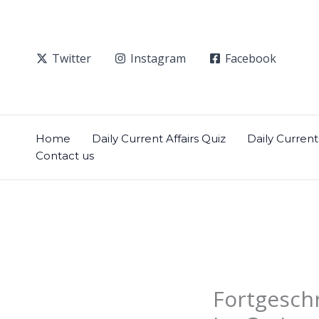
Skip
to
content
Twitter
Instagram
Facebook
Home
Daily Current Affairs Quiz
Daily Current 
Contact us
Fortgeschr