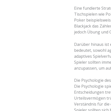
Eine fundierte Str
Tischspielen wie Po
Poker beispielsweis
Blackjack das Zähle
jedoch Übung und G
Darüber hinaus ist e
bedeutet, sowohl agg
adaptives Spielverh
Spieler sollten imm
anzupassen, um auf
Die Psychologie des
Die Psychologie spie
Entscheidungen tre
Urteilsvermögen tr
Verständnis für die
Spieler sollten sich