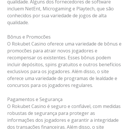
qualidade. Alguns dos fornecedores de software
incluem NetEnt, Microgaming e Playtech, que são
conhecidos por sua variedade de jogos de alta
qualidade.
Bônus e Promocões
O Rokubet Casino oferece uma variedade de bônus e
promocões para atrair novos jogadores e
recompensar os existentes. Esses bônus podem
incluir depósitos, spins gratuitos e outros benefícios
exclusivos para os jogadores. Além disso, o site
oferece uma variedade de programas de lealdade e
concursos para os jogadores regulares.
Pagamentos e Segurança
O Rokubet Casino é seguro e confiável, com medidas
robustas de segurança para proteger as
informações dos jogadores e garantir a integridade
dos transações financeiras. Além disso, o site