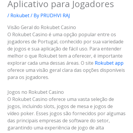
Aplicativo para Jogadores
/
Rokubet
/ By
PRUDHVI RAJ
Visão Geral do Rokubet Casino
O Rokubet Casino é uma opção popular entre os
jogadores de Portugal, conhecido por sua variedade
de jogos e sua aplicação de fácil uso. Para entender
melhor o que Rokubet tem a oferecer, é importante
explorar cada uma dessas áreas. O site
Rokubet app
oferece uma visão geral clara das opções disponíveis
para os jogadores.
Jogos no Rokubet Casino
O Rokubet Casino oferece uma vasta seleção de
jogos, incluindo slots, jogos de mesa e jogos de
vídeo poker. Esses jogos são fornecidos por algumas
das principais empresas de software do setor,
garantindo uma experiência de jogo de alta