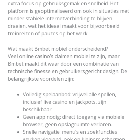
extra focus op gebruiksgemak en snelheid. Het
platform is geoptimaliseerd om ook in situaties met
minder stabiele internetverbinding te blijven
draaien, wat het ideaal maakt voor bijvoorbeeld
treinreizen of pauzes op het werk.
Wat maakt Bmbet mobiel onderscheidend?
Veel online casino’s claimen mobiel te zijn, maar
Bmbet maakt dit waar door een combinatie van
technische finesse en gebruikersgericht design. De
belangrijkste voordelen zijn:
Volledig spelaanbod: vrijwel alle spellen,
inclusief live casino en jackpots, zijn
beschikbaar.
Geen app nodig: direct toegang via mobiele
browser, geen opslagruimte verloren.
Snelle navigatie: menu’s en zoekfuncties
werken vloeiend, ook op kleinere schermen.