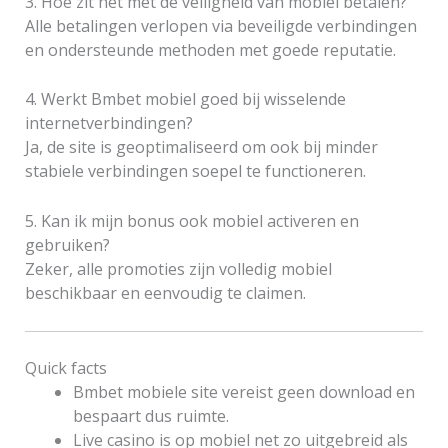
3. Hoe zit het met de veiligheid van mobiel betalen?
Alle betalingen verlopen via beveiligde verbindingen
en ondersteunde methoden met goede reputatie.
4. Werkt Bmbet mobiel goed bij wisselende
internetverbindingen?
Ja, de site is geoptimaliseerd om ook bij minder
stabiele verbindingen soepel te functioneren.
5. Kan ik mijn bonus ook mobiel activeren en
gebruiken?
Zeker, alle promoties zijn volledig mobiel
beschikbaar en eenvoudig te claimen.
Quick facts
Bmbet mobiele site vereist geen download en
bespaart dus ruimte.
Live casino is op mobiel net zo uitgebreid als