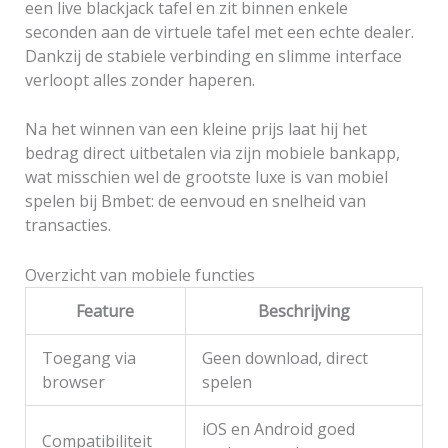
een live blackjack tafel en zit binnen enkele
seconden aan de virtuele tafel met een echte dealer.
Dankzij de stabiele verbinding en slimme interface
verloopt alles zonder haperen.
Na het winnen van een kleine prijs laat hij het
bedrag direct uitbetalen via zijn mobiele bankapp,
wat misschien wel de grootste luxe is van mobiel
spelen bij Bmbet: de eenvoud en snelheid van
transacties.
Overzicht van mobiele functies
Feature
Beschrijving
Toegang via
Geen download, direct
browser
spelen
iOS en Android goed
Compatibiliteit