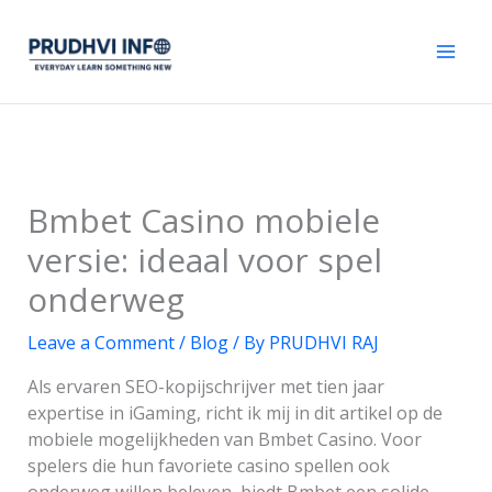
Skip
to
content
Bmbet Casino mobiele
versie: ideaal voor spel
onderweg
Leave a Comment
/
Blog
/ By
PRUDHVI RAJ
Als ervaren SEO-kopijschrijver met tien jaar
expertise in iGaming, richt ik mij in dit artikel op de
mobiele mogelijkheden van Bmbet Casino. Voor
spelers die hun favoriete casino spellen ook
onderweg willen beleven, biedt Bmbet een solide,