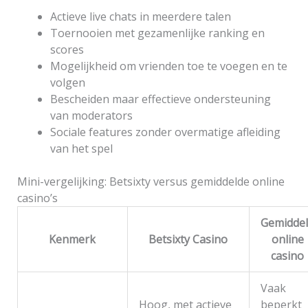
Actieve live chats in meerdere talen
Toernooien met gezamenlijke ranking en
scores
Mogelijkheid om vrienden toe te voegen en te
volgen
Bescheiden maar effectieve ondersteuning
van moderators
Sociale features zonder overmatige afleiding
van het spel
Mini-vergelijking: Betsixty versus gemiddelde online
casino’s
Gemidde
Kenmerk
Betsixty Casino
online
casino
Vaak
Hoog, met actieve
beperkt