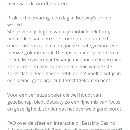
meerwaarde wordt ervaren.
Praktische ervaring: een dag in Betsixty’s online
wereld
Stel je voor: je logt in vanaf je mobiele telefoon,
neemt deel aan een slots-toernooi, en ontdekt
ondertussen via chat een goede strategie voor een
nieuwe gokautomaat. Die tips probeer je meteen uit
in een live casino-spel waar je met andere leden mee
kan praten en meeleven. De snelheid van de site
zorgt dat je geen gedoe hebt, en het voelt alsof je in
een kleine, gezellige club terechtgekomen bent.
Voor een serieuze speler die wel houdt van
gezelschap, biedt Betsixty zo een fijne mix van focus
en gezelligheid, zonder dat het overweldigend wordt.
FAQ over de sfeer en interactie bij Betsixty Casino