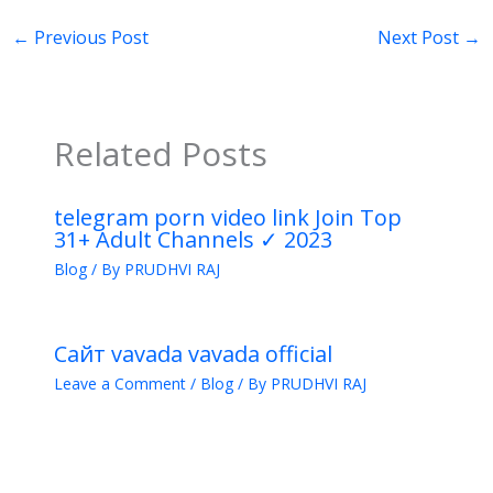
←
Previous Post
Next Post
→
Related Posts
telegram porn video link Join Top
31+ Adult Channels ✓ 2023
Blog
/ By
PRUDHVI RAJ
Сайт vavada vavada official
Leave a Comment
/
Blog
/ By
PRUDHVI RAJ