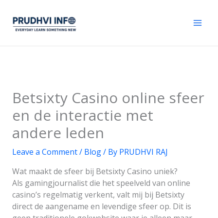
Skip
to
content
Betsixty Casino online sfeer
en de interactie met
andere leden
Leave a Comment
/
Blog
/ By
PRUDHVI RAJ
Wat maakt de sfeer bij Betsixty Casino uniek?
Als gamingjournalist die het speelveld van online
casino’s regelmatig verkent, valt mij bij Betsixty
direct de aangename en levendige sfeer op. Dit is
geen traditionele gokwebsite waar je alleen maar