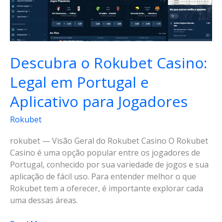
Descubra o Rokubet Casino:
Legal em Portugal e
Aplicativo para Jogadores
Rokubet
rokubet — Visão Geral do Rokubet Casino O Rokubet
Casino é uma opção popular entre os jogadores de
Portugal, conhecido por sua variedade de jogos e sua
aplicação de fácil uso. Para entender melhor o que
Rokubet tem a oferecer, é importante explorar cada
uma dessas áreas.