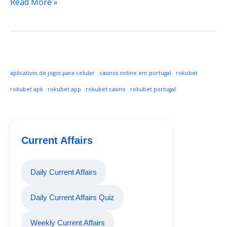
Descubra
Read More »
o
Rokubet
Casino:
Legal
em
Portugal
aplicativos de jogos para celular
casinos online em portugal
rokubet
e
rokubet apk
rokubet app
rokubet casino
rokubet portugal
Aplicativo
para
Jogadores
Current Affairs
Daily Current Affairs
Daily Current Affairs Quiz
Weekly Current Affairs