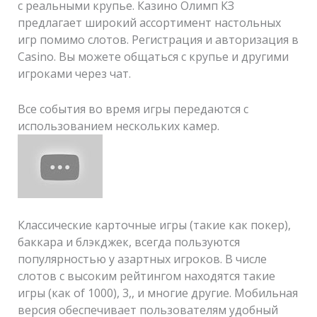
с реальными крупье. Казино Олимп КЗ
предлагает широкий ассортимент настольных
игр помимо слотов. Регистрация и авторизация в
Casino. Вы можете общаться с крупье и другими
игроками через чат.
Все события во время игры передаются с
использованием нескольких камер.
Классические карточные игры (такие как покер),
баккара и блэкджек, всегда пользуются
популярностью у азартных игроков. В числе
слотов с высоким рейтингом находятся такие
игры (как of 1000), 3,, и многие другие. Мобильная
версия обеспечивает пользователям удобный