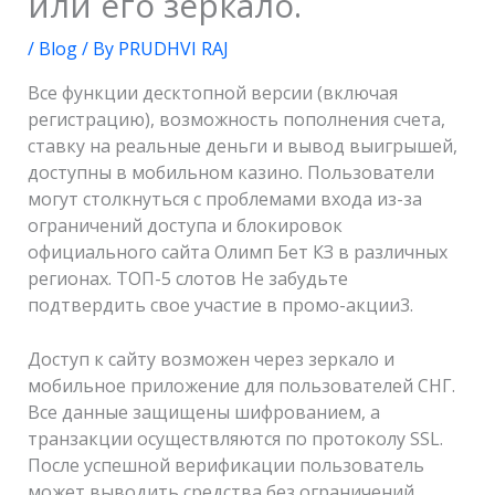
или его зеркало.
/
Blog
/ By
PRUDHVI RAJ
Все функции десктопной версии (включая
регистрацию), возможность пополнения счета,
ставку на реальные деньги и вывод выигрышей,
доступны в мобильном казино. Пользователи
могут столкнуться с проблемами входа из-за
ограничений доступа и блокировок
официального сайта Олимп Бет КЗ в различных
регионах.
ТОП-5 слотов Не забудьте
подтвердить свое участие в промо-акции3.
Доступ к сайту возможен через зеркало и
мобильное приложение для пользователей СНГ.
Все данные защищены шифрованием, а
транзакции осуществляются по протоколу SSL.
После успешной верификации пользователь
может выводить средства без ограничений.