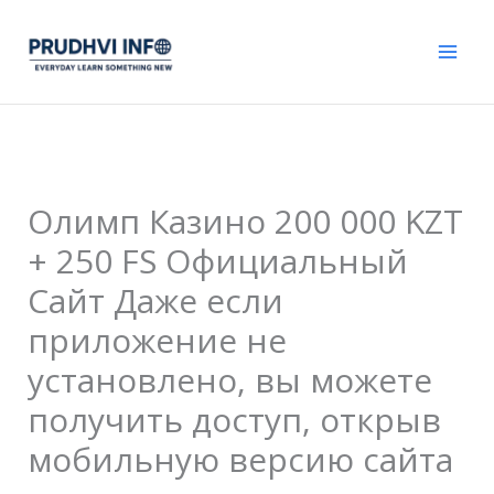
Skip
to
content
Олимп Казино 200 000 KZT
+ 250 FS Официальный
Сайт Даже если
приложение не
установлено, вы можете
получить доступ, открыв
мобильную версию сайта