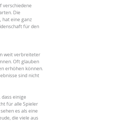
uf verschiedene
arten. Die
 hat eine ganz
idenschaft für den
n weit verbreiteter
innen. Oft glauben
cen erhöhen können.
gebnisse sind nicht
 dass einige
t für alle Spieler
sehen es als eine
ude, die viele aus