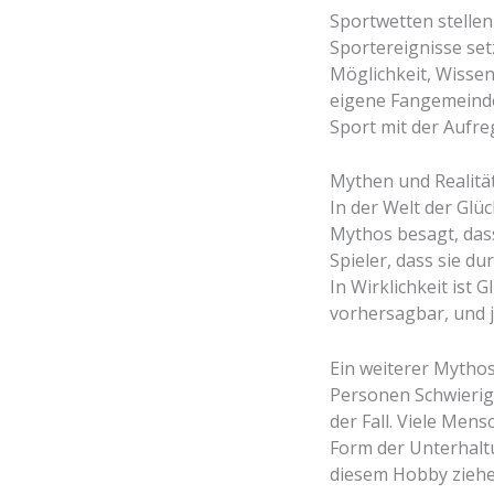
Sportwetten stellen
Sportereignisse set
Möglichkeit, Wissen
eigene Fangemeinde
Sport mit der Aufre
Mythen und Realität
In der Welt der Glü
Mythos besagt, dass
Spieler, dass sie 
In Wirklichkeit ist 
vorhersagbar, und 
Ein weiterer Mythos
Personen Schwierigke
der Fall. Viele Men
Form der Unterhaltun
diesem Hobby ziehe