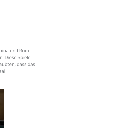
 China und Rom
n. Diese Spiele
aubten, dass das
sal