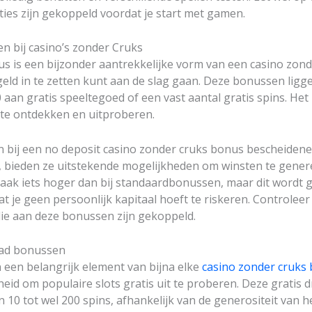
ies zijn gekoppeld voordat je start met gamen.
n bij casino’s zonder Cruks
s is een bijzonder aantrekkelijke vorm van een casino zon
geld in te zetten kunt aan de slag gaan. Deze bonussen lig
aan gratis speeltegoed of een vast aantal gratis spins. Het i
 te ontdekken en uitproberen.
bij een no deposit casino zonder cruks bonus bescheidener 
bieden ze uitstekende mogelijkheden om winsten te gener
 vaak iets hoger dan bij standaardbonussen, maar dit word
 je geen persoonlijk kapitaal hoeft te riskeren. Controleer 
die aan deze bonussen zijn gekoppeld.
oad bonussen
 een belangrijk element van bijna elke
casino zonder cruks
heid om populaire slots gratis uit te proberen. Deze gratis
 10 tot wel 200 spins, afhankelijk van de generositeit van h