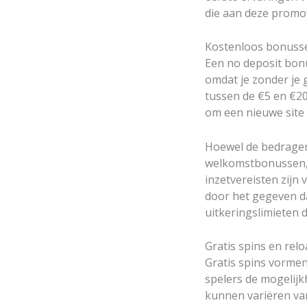
die aan deze promot
Kostenloos bonusse
Een no deposit bonu
omdat je zonder je 
tussen de €5 en €20 
om een nieuwe site
Hoewel de bedragen 
welkomstbonussen, 
inzetvereisten zijn
door het gegeven dat
uitkeringslimieten 
Gratis spins en rel
Gratis spins vormen
spelers de mogelijk
kunnen variëren van