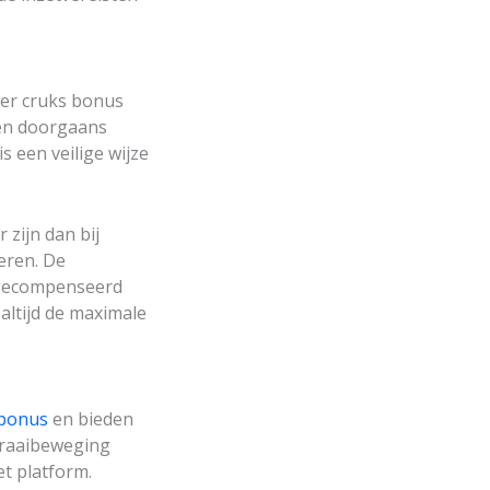
der cruks bonus
gen doorgaans
s een veilige wijze
zijn dan bij
eren. De
t gecompenseerd
altijd de maximale
 bonus
en bieden
 draaibeweging
et platform.