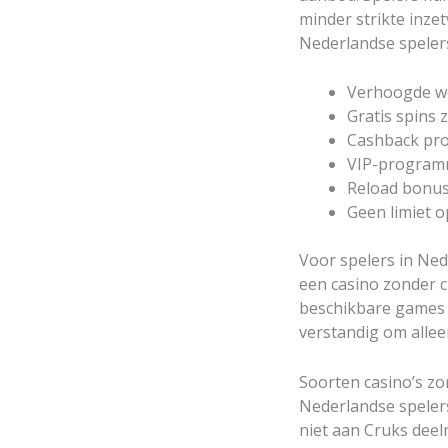
minder strikte inze
Nederlandse spelers
Verhoogde we
Gratis spins
Cashback pro
VIP-programm
Reload bonus
Geen limiet 
Voor spelers in Ned
een casino zonder c
beschikbare games e
verstandig om allee
Soorten casino’s z
Nederlandse speler
niet aan Cruks dee