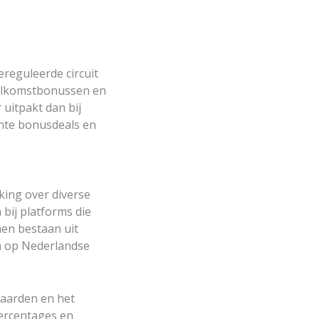
ereguleerde circuit
 welkomstbonussen en
uitpakt dan bij
ante bonusdeals en
king over diverse
bij platforms die
nen bestaan uit
jn op Nederlandse
rwaarden en het
ercentages en