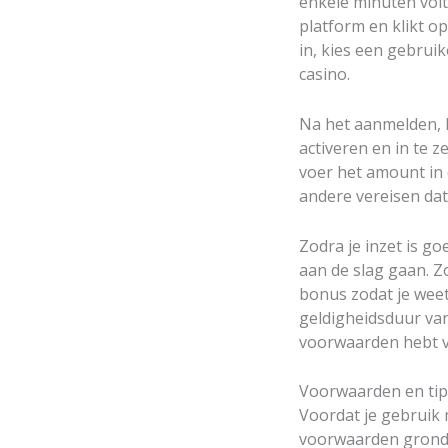
enkele minuten volt
platform en klikt op
in, kies een gebru
casino.
Na het aanmelden, k
activeren en in te z
voer het amount in d
andere vereisen dat 
Zodra je inzet is g
aan de slag gaan. Zo
bonus zodat je weet
geldigheidsduur van
voorwaarden hebt v
Voorwaarden en tip
Voordat je gebruik 
voorwaarden grondi