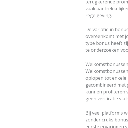
terugkerende promot
vaak aantrekkelijk
regelgeving.
De variatie in bonu
overeenkomt met jo
type bonus heeft zi
te onderzoeken voo
Welkomstbonussen z
Welkomstbonussen z
oplopen tot enkele
gecombineerd met g
kunnen profiteren v
geen verificatie via
Bij veel platforms 
zonder cruks bonus 
eerste ervaringen vo