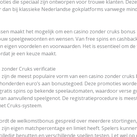
ies die speciaal zijn ontworpen voor trouwe klanten. Deze
er dan bij klassieke Nederlandse gokplatforms vanwege mi
ssen maakt het mogelijk om een casino zonder cruks bonus 
uw speelgewoonten en wensen. Van free spins en cashbac
jn eigen voordelen en voorwaarden. Het is essentieel om de 
rdat je een keuze maakt.
onder Cruks verificatie
ijn de meest populaire vorm van een casino zonder cruks
 honderden euro’s aan bonustegoed. Deze promoties worde
ratis spins op bekende speelautomaten, waardoor verse go
an aanvullend speelgenot. De registratieprocedure is meest
 het Cruks-systeem.
wordt de welkomstbonus gespreid over meerdere stortingen, 
zijn eigen matchpercentage en limiet heeft. Spelers kunne
lledig benutten en verschillende spellen testen. Let wel op 