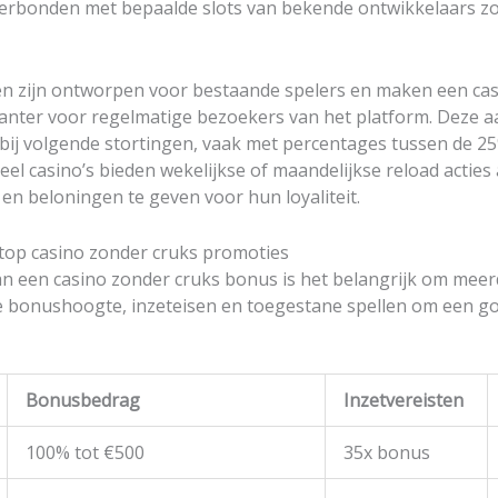
verbonden met bepaalde slots van bekende ontwikkelaars zo
n zijn ontworpen voor bestaande spelers en maken een cas
anter voor regelmatige bezoekers van het platform. Deze 
bij volgende stortingen, vaak met percentages tussen de 2
eel casino’s bieden wekelijkse of maandelijkse reload actie
n beloningen te geven voor hun loyaliteit.
 top casino zonder cruks promoties
van een casino zonder cruks bonus is het belangrijk om meer
de bonushoogte, inzeteisen en toegestane spellen om een g
Bonusbedrag
Inzetvereisten
100% tot €500
35x bonus