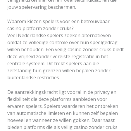
jouw spelervaring beschermen.
Waarom kiezen spelers voor een betrouwbaar
casino platform zonder cruks?
Veel Nederlandse spelers zoeken alternatieven
omdat ze volledige controle over hun speelgedrag
willen behouden. Een veilig casino zonder cruks biedt
deze vrijheid zonder vereiste registratie in het
centrale systeem. Dit trekt spelers aan die
zelfstandig hun grenzen willen bepalen zonder
buitenlandse restricties.
De aantrekkingskracht ligt vooral in de privacy en
flexibiliteit die deze platforms aanbieden voor
ervaren spelers. Spelers waarderen het ontbreken
van automatische limieten en kunnen zelf bepalen
hoeveel en wanneer ze willen gokken. Daarnaast
bieden platforms die als veilig casino zonder cruks