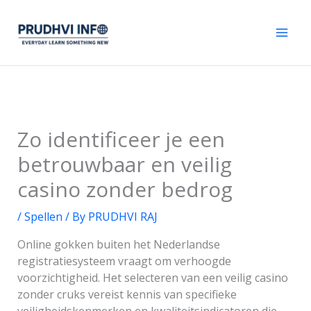
Skip
to
content
Zo identificeer je een
betrouwbaar en veilig
casino zonder bedrog
/
Spellen
/ By
PRUDHVI RAJ
Online gokken buiten het Nederlandse
registratiesysteem vraagt om verhoogde
voorzichtigheid. Het selecteren van een veilig casino
zonder cruks vereist kennis van specifieke
veiligheidskenmerken en kwaliteitsindicatoren die