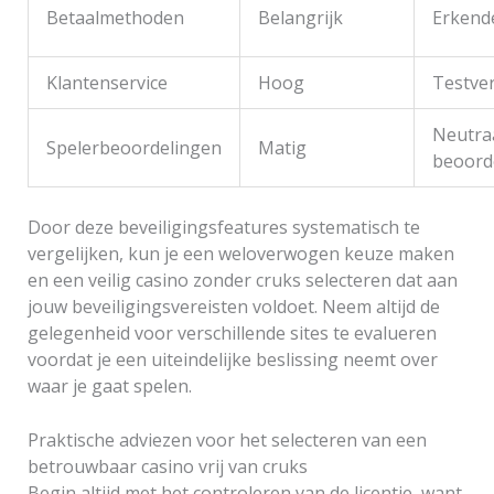
Betaalmethoden
Belangrijk
Erkend
Klantenservice
Hoog
Testve
Neutra
Spelerbeoordelingen
Matig
beoord
Door deze beveiligingsfeatures systematisch te
vergelijken, kun je een weloverwogen keuze maken
en een veilig casino zonder cruks selecteren dat aan
jouw beveiligingsvereisten voldoet. Neem altijd de
gelegenheid voor verschillende sites te evalueren
voordat je een uiteindelijke beslissing neemt over
waar je gaat spelen.
Praktische adviezen voor het selecteren van een
betrouwbaar casino vrij van cruks
Begin altijd met het controleren van de licentie, want