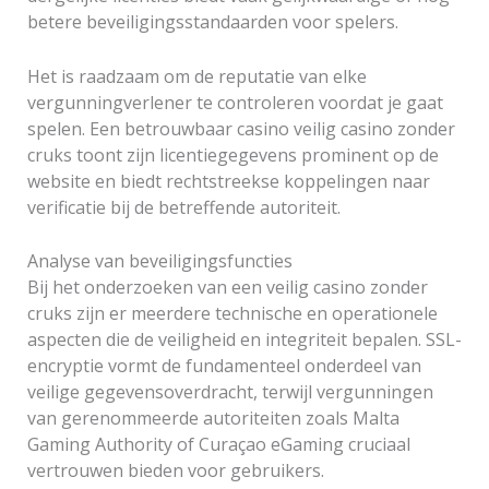
betere beveiligingsstandaarden voor spelers.
Het is raadzaam om de reputatie van elke
vergunningverlener te controleren voordat je gaat
spelen. Een betrouwbaar casino veilig casino zonder
cruks toont zijn licentiegegevens prominent op de
website en biedt rechtstreekse koppelingen naar
verificatie bij de betreffende autoriteit.
Analyse van beveiligingsfuncties
Bij het onderzoeken van een veilig casino zonder
cruks zijn er meerdere technische en operationele
aspecten die de veiligheid en integriteit bepalen. SSL-
encryptie vormt de fundamenteel onderdeel van
veilige gegevensoverdracht, terwijl vergunningen
van gerenommeerde autoriteiten zoals Malta
Gaming Authority of Curaçao eGaming cruciaal
vertrouwen bieden voor gebruikers.