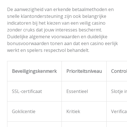
De aanwezigheid van erkende betaalmethoden en
snelle klantondersteuning zijn ook belangrijke
indicatoren bij het kiezen van een veilig casino
zonder cruks dat jouw interesses beschermt.
Duidelijke algemene voorwaarden en duidelijke
bonusvoorwaarden tonen aan dat een casino eerlijk
werkt en spelers respectvol behandelt.
Beveiligingskenmerk
Prioriteitsniveau
Contro
SSL-certificaat
Essentieel
Slotje 
Goklicentie
Kritiek
Verific