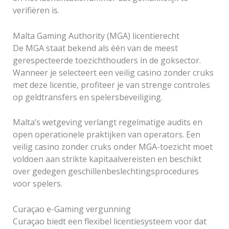
verifiëren is.
Malta Gaming Authority (MGA) licentierecht
De MGA staat bekend als één van de meest
gerespecteerde toezichthouders in de goksector.
Wanneer je selecteert een veilig casino zonder cruks
met deze licentie, profiteer je van strenge controles
op geldtransfers en spelersbeveiliging.
Malta’s wetgeving verlangt regelmatige audits en
open operationele praktijken van operators. Een
veilig casino zonder cruks onder MGA-toezicht moet
voldoen aan strikte kapitaalvereisten en beschikt
over gedegen geschillenbeslechtingsprocedures
voor spelers.
Curaçao e-Gaming vergunning
Curaçao biedt een flexibel licentiesysteem voor dat