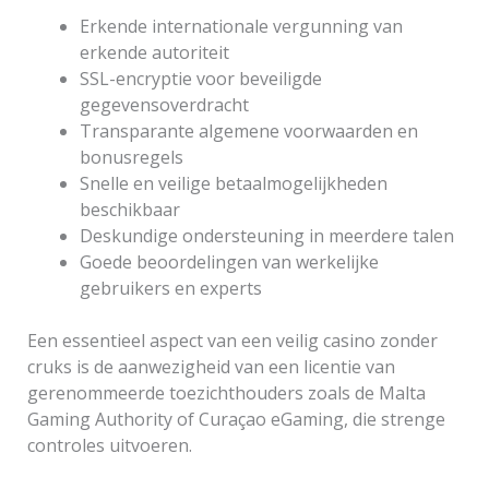
Erkende internationale vergunning van
erkende autoriteit
SSL-encryptie voor beveiligde
gegevensoverdracht
Transparante algemene voorwaarden en
bonusregels
Snelle en veilige betaalmogelijkheden
beschikbaar
Deskundige ondersteuning in meerdere talen
Goede beoordelingen van werkelijke
gebruikers en experts
Een essentieel aspect van een veilig casino zonder
cruks is de aanwezigheid van een licentie van
gerenommeerde toezichthouders zoals de Malta
Gaming Authority of Curaçao eGaming, die strenge
controles uitvoeren.