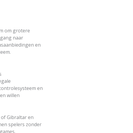
em om grotere
oegang naar
nusaanbiedingen en
teem.
s
egale
 controlesysteem en
en willen
 of Gibraltar en
nnen spelers zonder
ogames,