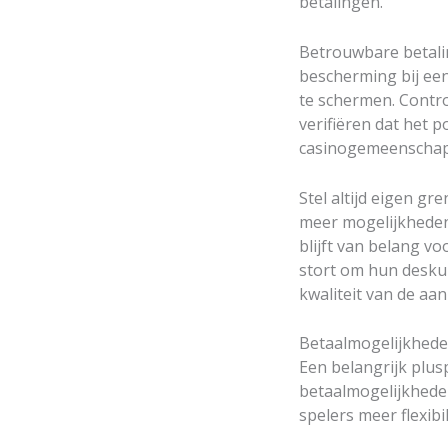
betalingen.
Betrouwbare betalin
bescherming bij ee
te schermen. Contr
verifiëren dat het 
casinogemeenschap
Stel altijd eigen gr
meer mogelijkheden
blijft van belang v
stort om hun deskun
kwaliteit van de aan
Betaalmogelijkheden
Een belangrijk plus
betaalmogelijkhede
spelers meer flexibil