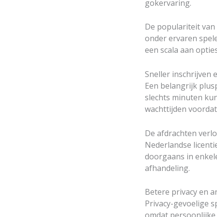
gokervaring.
De populariteit van
onder ervaren spele
een scala aan opti
Sneller inschrijven 
Een belangrijk plus
slechts minuten kun
wachttijden voordat 
De afdrachten verlo
Nederlandse licenti
doorgaans in enkele
afhandeling.
Betere privacy en a
Privacy-gevoelige sp
omdat persoonlijke