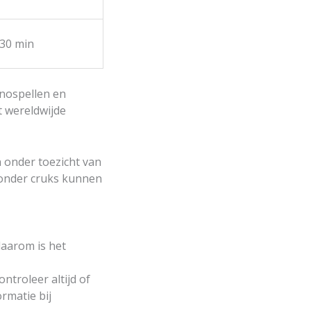
30 min
inospellen en
t wereldwijde
 onder toezicht van
 zonder cruks kunnen
daarom is het
troleer altijd of
rmatie bij