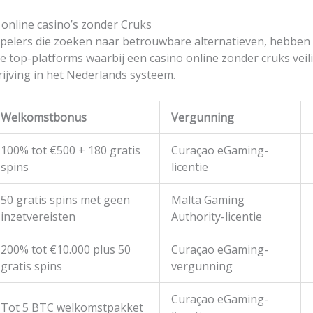
online casino’s zonder Cruks
elers die zoeken naar betrouwbare alternatieven, hebben w
 top-platforms waarbij een casino online zonder cruks veil
rijving in het Nederlands systeem.
Welkomstbonus
Vergunning
100% tot €500 + 180 gratis
Curaçao eGaming-
spins
licentie
50 gratis spins met geen
Malta Gaming
inzetvereisten
Authority-licentie
200% tot €10.000 plus 50
Curaçao eGaming-
gratis spins
vergunning
Curaçao eGaming-
Tot 5 BTC welkomstpakket