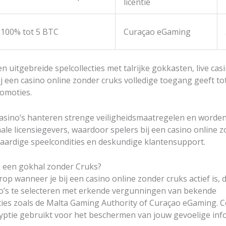
licentie
100% tot 5 BTC
Curaçao eGaming
 uitgebreide spelcollecties met talrijke gokkasten, live cas
 een casino online zonder cruks volledige toegang geeft to
omoties.
casino’s hanteren strenge veiligheidsmaatregelen en worden
ale licensiegevers, waardoor spelers bij een casino online
aardige speelcondities en deskundige klantensupport.
ij een gokhal zonder Cruks?
rop wanneer je bij een casino online zonder cruks actief is, 
no’s te selecteren met erkende vergunningen van bekende
ies zoals de Malta Gaming Authority of Curaçao eGaming. Con
yptie gebruikt voor het beschermen van jouw gevoelige info