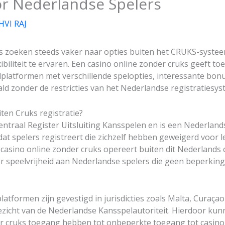
or Nederlandse Spelers
VI RAJ
s zoeken steeds vaker naar opties buiten het CRUKS-syste
xibiliteit te ervaren. Een casino online zonder cruks geeft t
lplatformen met verschillende spelopties, interessante bo
ald zonder de restricties van het Nederlandse registratiesys
iten Cruks registratie?
ntraal Register Uitsluiting Kansspelen en is een Nederland
dat spelers registreert die zichzelf hebben geweigerd voor l
n casino online zonder cruks opereert buiten dit Nederlands
r speelvrijheid aan Nederlandse spelers die geen beperking
atformen zijn gevestigd in jurisdicties zoals Malta, Curaçao
ezicht van de Nederlandse Kansspelautoriteit. Hierdoor ku
er cruks toegang hebben tot onbeperkte toegang tot casin