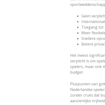
sportweddenschappen
Geen verplich
International
Toegang tot 
Meer flexibe
Snellere opn
Betere privac
Het meest significan
verplicht is om spel
spelers, maar ook m
budget.
Pluspunten van gokk
Nederlandse spelers
zonder cruks dat bu
aanzienlijke vrijhei