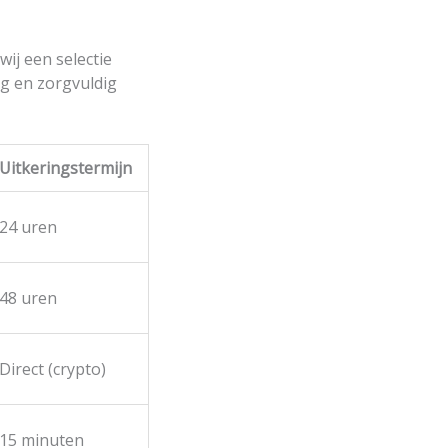
ij een selectie
ig en zorgvuldig
Uitkeringstermijn
24 uren
48 uren
Direct (crypto)
15 minuten