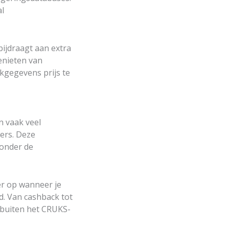
al
ijdraagt aan extra
enieten van
kgegevens prijs te
n vaak veel
ers. Deze
zonder de
er op wanneer je
d. Van cashback tot
 buiten het CRUKS-